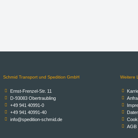
Schmid Transport und Spedition GmbH
Weitere L
Ernst-Frenzel-Str. 11
Karri
D-93083 Obertraubling
Anfra
+49 941 40991-0
Impr
+49 941 40991-40
Date
info@spedition-schmid.de
Cooki
AGB