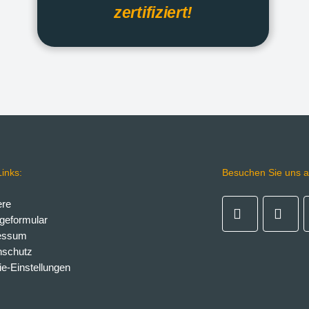
zertifiziert!
inks:
Besuchen Sie uns a
ere
geformular
essum
nschutz
e-Einstellungen